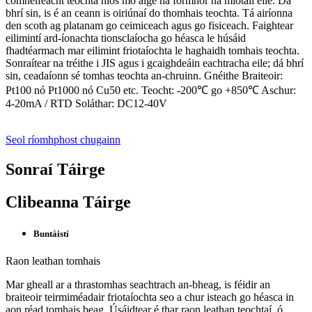
comhéifeacht teochta níos mó aige ná formhór na miotail eile. Dá
bhrí sin, is é an ceann is oiriúnaí do thomhais teochta. Tá airíonna
den scoth ag platanam go ceimiceach agus go fisiceach. Faightear
eilimintí ard-íonachta tionsclaíocha go héasca le húsáid
fhadtéarmach mar eilimint friotaíochta le haghaidh tomhais teochta.
Sonraítear na tréithe i JIS agus i gcaighdeáin eachtracha eile; dá bhrí
sin, ceadaíonn sé tomhas teochta an-chruinn. Gnéithe Braiteoir:
Pt100 nó Pt1000 nó Cu50 etc. Teocht: -200℃ go +850℃ Aschur:
4-20mA / RTD Soláthar: DC12-40V
Seol ríomhphost chugainn
Sonraí Táirge
Clibeanna Táirge
Buntáistí
Raon leathan tomhais
Mar gheall ar a thrastomhas seachtrach an-bheag, is féidir an
braiteoir teirmiméadair friotaíochta seo a chur isteach go héasca in
aon réad tomhais beag. Úsáidtear é thar raon leathan teochtaí, ó