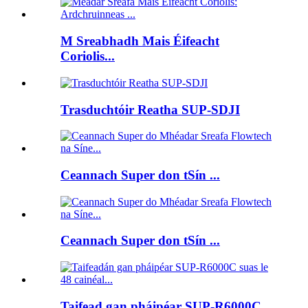
M Sreabhadh Mais Éifeacht
Coriolis...
Trasduchtóir Reatha SUP-SDJI
Ceannach Super don tSín ...
Ceannach Super don tSín ...
Taifead gan pháipéar SUP-R6000C...