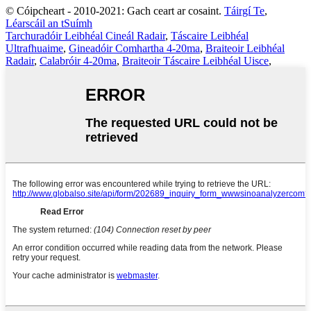
© Cóipcheart - 2010-2021: Gach ceart ar cosaint.
Táirgí Te
,
Léarscáil an tSuímh
Tarchuradóir Leibhéal Cineál Radair
,
Táscaire Leibhéal
Ultrafhuaime
,
Gineadóir Comhartha 4-20ma
,
Braiteoir Leibhéal
Radair
,
Calabróir 4-20ma
,
Braiteoir Táscaire Leibhéal Uisce
,