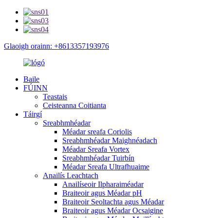
Glaoigh orainn: +8613357193976
Baile
FÚINN
Teastais
Ceisteanna Coitianta
Táirgí
Sreabhmhéadar
Méadar sreafa Coriolis
Sreabhmhéadar Maighnéadach
Méadar Sreafa Vortex
Sreabhmhéadar Tuirbín
Méadar Sreafa Ultrafhuaime
Anailís Leachtach
Anailíseoir Ilpharaiméadar
Braiteoir agus Méadar pH
Braiteoir Seoltachta agus Méadar
Braiteoir agus Méadar Ocsaigine