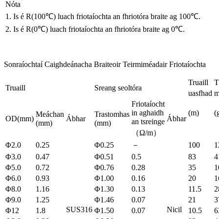
Nóta
1. Is é R(100℃) luach friotaíochta an fhriotóra braite ag 100℃.
2. Is é R(0℃) luach friotaíochta an fhriotóra braite ag 0℃.
Sonraíochtaí Caighdeánacha Braiteoir Teirmiméadair Friotaíochta
Truaill
T
Truaill
Sreang seoltóra
uasfhad
m
Friotaíocht
in aghaidh
(m)
(
Meáchan
Trastomhas
OD(mm)
Ábhar
Ábhar
an tsreinge
(mm)
(mm)
（Ω/m）
Φ2.0
0.25
Φ0.25
－
100
1
Φ3.0
0.47
Φ0.51
0.5
83
4
Φ5.0
0.72
Φ0.76
0.28
35
1
Φ6.0
0.93
Φ1.00
0.16
20
1
Φ8.0
1.16
Φ1.30
0.13
11.5
2
Φ9.0
1.25
Φ1.46
0.07
21
3
SUS316
Nicil
Φ12
1.8
Φ1.50
0.07
10.5
6