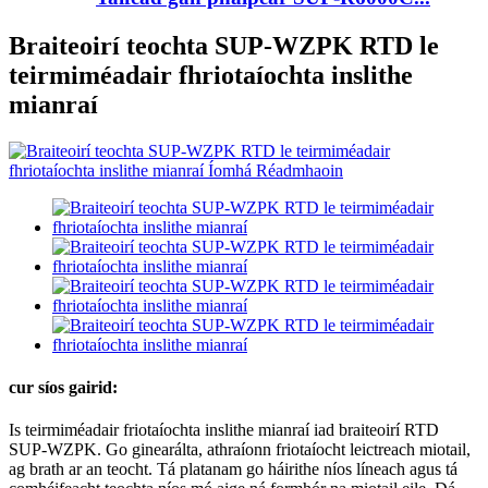
Braiteoirí teochta SUP-WZPK RTD le
teirmiméadair fhriotaíochta inslithe
mianraí
cur síos gairid:
Is teirmiméadair friotaíochta inslithe mianraí iad braiteoirí RTD
SUP-WZPK. Go ginearálta, athraíonn friotaíocht leictreach miotail,
ag brath ar an teocht. Tá platanam go háirithe níos líneach agus tá