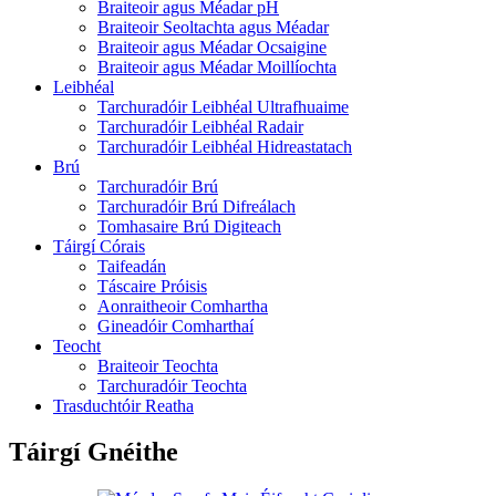
Braiteoir agus Méadar pH
Braiteoir Seoltachta agus Méadar
Braiteoir agus Méadar Ocsaigine
Braiteoir agus Méadar Moillíochta
Leibhéal
Tarchuradóir Leibhéal Ultrafhuaime
Tarchuradóir Leibhéal Radair
Tarchuradóir Leibhéal Hidreastatach
Brú
Tarchuradóir Brú
Tarchuradóir Brú Difreálach
Tomhasaire Brú Digiteach
Táirgí Córais
Taifeadán
Táscaire Próisis
Aonraitheoir Comhartha
Gineadóir Comharthaí
Teocht
Braiteoir Teochta
Tarchuradóir Teochta
Trasduchtóir Reatha
Táirgí Gnéithe