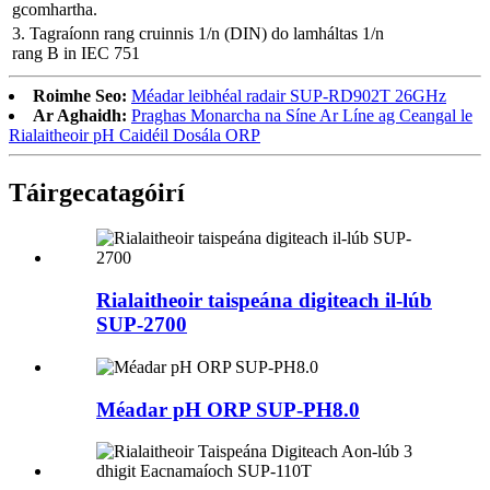
gcomhartha.
3. Tagraíonn rang cruinnis 1/n (DIN) do lamháltas 1/n
rang B in IEC 751
Roimhe Seo:
Méadar leibhéal radair SUP-RD902T 26GHz
Ar Aghaidh:
Praghas Monarcha na Síne Ar Líne ag Ceangal le
Rialaitheoir pH Caidéil Dosála ORP
Táirge
catagóirí
Rialaitheoir taispeána digiteach il-lúb
SUP-2700
Méadar pH ORP SUP-PH8.0