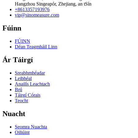
Hangzhou Singeapór, Zhejiang, an tSín
+8613357193976
vip@sinomeasure.com
Fúinn
FÚINN
Déan Teagmháil Linn
Ár Táirgí
Sreabhmhéadar
Leibhéal
Anailís Leachtach
Brú
Táirgí Córais
Teocht
Nuacht
Seomra Nuachta
Oiliúint