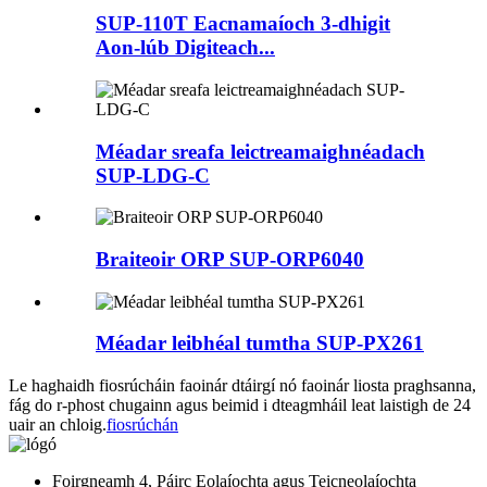
SUP-110T Eacnamaíoch 3-dhigit
Aon-lúb Digiteach...
Méadar sreafa leictreamaighnéadach
SUP-LDG-C
Braiteoir ORP SUP-ORP6040
Méadar leibhéal tumtha SUP-PX261
Le haghaidh fiosrúcháin faoinár dtáirgí nó faoinár liosta praghsanna,
fág do r-phost chugainn agus beimid i dteagmháil leat laistigh de 24
uair an chloig.
fiosrúchán
Foirgneamh 4, Páirc Eolaíochta agus Teicneolaíochta