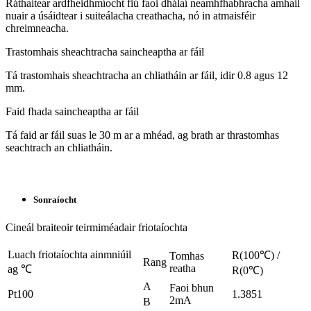
Ráthaítear ardfheidhmíocht fiú faoi dhálaí neamhfhabhracha amhail
nuair a úsáidtear i suiteálacha creathacha, nó in atmaisféir
chreimneacha.
Trastomhais sheachtracha saincheaptha ar fáil
Tá trastomhais sheachtracha an chliatháin ar fáil, idir 0.8 agus 12
mm.
Faid fhada saincheaptha ar fáil
Tá faid ar fáil suas le 30 m ar a mhéad, ag brath ar thrastomhas
seachtrach an chliatháin.
Sonraíocht
Cineál braiteoir teirmiméadair friotaíochta
Luach friotaíochta ainmniúil
R(100℃) /
Tomhas
Rang
reatha
ag ℃
R(0℃)
A
Faoi bhun
Pt100
1.3851
2mA
B