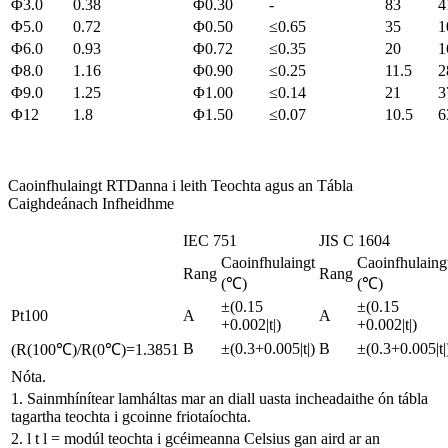
Φ3.0
0.38
Φ0.30
-
83
4
Φ5.0
0.72
Φ0.50
≤0.65
35
1
Φ6.0
0.93
Φ0.72
≤0.35
20
1
Φ8.0
1.16
Φ0.90
≤0.25
11.5
2
Φ9.0
1.25
Φ1.00
≤0.14
21
3
Φ12
1.8
Φ1.50
≤0.07
10.5
6
Caoinfhulaingt RTDanna i leith Teochta agus an Tábla
Caighdeánach Infheidhme
IEC 751
JIS C 1604
Caoinfhulaingt
Caoinfhulaing
Rang
Rang
(℃)
(℃)
±(0.15
±(0.15
Pt100
A
A
+0.002|t|)
+0.002|t|)
B
±(0.3+0.005|t|)
B
±(0.3+0.005|t|
(R(100℃)/R(0℃)=1.3851
Nóta.
1. Sainmhínítear lamháltas mar an diall uasta incheadaithe ón tábla
tagartha teochta i gcoinne friotaíochta.
2. l t l = modúl teochta i gcéimeanna Celsius gan aird ar an