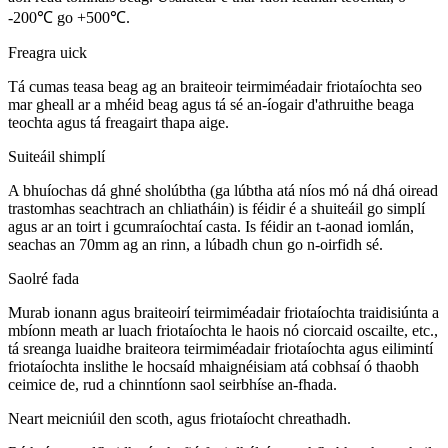
-200℃ go +500℃.
Freagra uick
Tá cumas teasa beag ag an braiteoir teirmiméadair friotaíochta seo
mar gheall ar a mhéid beag agus tá sé an-íogair d'athruithe beaga
teochta agus tá freagairt thapa aige.
Suiteáil shimplí
A bhuíochas dá ghné sholúbtha (ga lúbtha atá níos mó ná dhá oiread
trastomhas seachtrach an chliatháin) is féidir é a shuiteáil go simplí
agus ar an toirt i gcumraíochtaí casta. Is féidir an t-aonad iomlán,
seachas an 70mm ag an rinn, a lúbadh chun go n-oirfidh sé.
Saolré fada
Murab ionann agus braiteoirí teirmiméadair friotaíochta traidisiúnta a
mbíonn meath ar luach friotaíochta le haois nó ciorcaid oscailte, etc.,
tá sreanga luaidhe braiteora teirmiméadair friotaíochta agus eilimintí
friotaíochta inslithe le hocsaíd mhaignéisiam atá cobhsaí ó thaobh
ceimice de, rud a chinntíonn saol seirbhíse an-fhada.
Neart meicniúil den scoth, agus friotaíocht chreathadh.