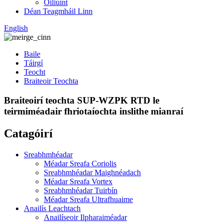
Oiliúint
Déan Teagmháil Linn
English
Baile
Táirgí
Teocht
Braiteoir Teochta
Braiteoirí teochta SUP-WZPK RTD le
teirmiméadair fhriotaíochta inslithe mianraí
Catagóirí
Sreabhmhéadar
Méadar Sreafa Coriolis
Sreabhmhéadar Maighnéadach
Méadar Sreafa Vortex
Sreabhmhéadar Tuirbín
Méadar Sreafa Ultrafhuaime
Anailís Leachtach
Anailíseoir Ilpharaiméadar