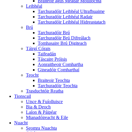
Braiteoir agus Méadar Moillíochta
Leibhéal
Tarchuradóir Leibhéal Ultrafhuaime
Tarchuradóir Leibhéal Radair
Tarchuradóir Leibhéal Hidreastatach
Brú
Tarchuradóir Brú
Tarchuradóir Brú Difreálach
Tomhasaire Brú Digiteach
Táirgí Córais
Taifeadán
Táscaire Próisis
Aonraitheoir Comhartha
Gineadóir Comharthaí
Teocht
Braiteoir Teochta
Tarchuradóir Teochta
Trasduchtóir Reatha
Tionscail
Uisce & Fuíolluisce
Bia & Deoch
Laíon & Páipéar
Mianadóireacht & Eile
Nuacht
Seomra Nuachta