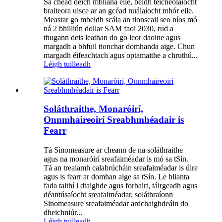
Sa chéad deich mbliana eile, beidh teicneolaíocht
braiteora uisce ar an gcéad nuálaíocht mhór eile.
Meastar go mbeidh scála an tionscail seo níos mó
ná 2 bhilliún dollar SAM faoi 2030, rud a
thugann deis leathan do go leor daoine agus
margadh a bhfuil tionchar domhanda aige. Chun
margadh éifeachtach agus optamaithe a chruthú...
Léigh tuilleadh
Soláthraithe, Monaróirí,
Onnmhaireoirí Sreabhmhéadair is
Fearr
Tá Sinomeasure ar cheann de na soláthraithe
agus na monaróirí sreafaiméadar is mó sa tSín.
Tá an trealamh calabrúcháin sreafaiméadar is úire
agus is fearr ar domhan aige sa tSín. Le blianta
fada taithí i dtaighde agus forbairt, táirgeadh agus
déantúsaíocht sreafaiméadar, soláthraíonn
Sinomeasure sreafaiméadar ardchaighdeáin do
dheichniúr...
Léigh tuilleadh