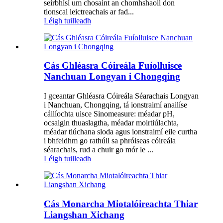
seirbhísí um chosaint an chomhshaoil ​​don
tionscal leictreachais ar fad...
Léigh tuilleadh
Cás Ghléasra Cóireála Fuíolluisce
Nanchuan Longyan i Chongqing
I gceantar Ghléasra Cóireála Séarachais Longyan
i Nanchuan, Chongqing, tá ionstraimí anailíse
cáilíochta uisce Sinomeasure: méadar pH,
ocsaigin thuaslagtha, méadar moirtiúlachta,
méadar tiúchana sloda agus ionstraimí eile curtha
i bhfeidhm go rathúil sa phróiseas cóireála
séarachais, rud a chuir go mór le ...
Léigh tuilleadh
Cás Monarcha Miotalóireachta Thiar
Liangshan Xichang