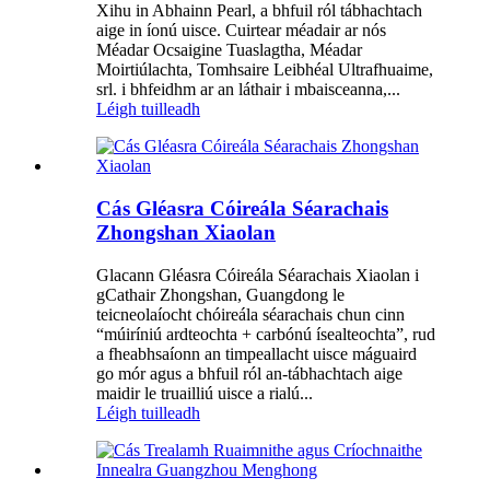
Xihu in Abhainn Pearl, a bhfuil ról tábhachtach
aige in íonú uisce. Cuirtear méadair ar nós
Méadar Ocsaigine Tuaslagtha, Méadar
Moirtiúlachta, Tomhsaire Leibhéal Ultrafhuaime,
srl. i bhfeidhm ar an láthair i mbaisceanna,...
Léigh tuilleadh
Cás Gléasra Cóireála Séarachais
Zhongshan Xiaolan
Glacann Gléasra Cóireála Séarachais Xiaolan i
gCathair Zhongshan, Guangdong le
teicneolaíocht chóireála séarachais chun cinn
“múiríniú ardteochta + carbónú ísealteochta”, rud
a fheabhsaíonn an timpeallacht uisce máguaird
go mór agus a bhfuil ról an-tábhachtach aige
maidir le truailliú uisce a rialú...
Léigh tuilleadh