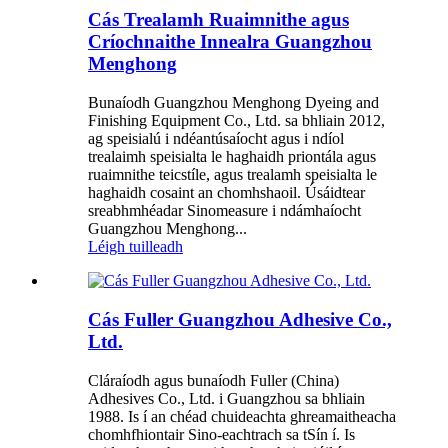
Cás Trealamh Ruaimnithe agus
Críochnaithe Innealra Guangzhou
Menghong
Bunaíodh Guangzhou Menghong Dyeing and
Finishing Equipment Co., Ltd. sa bhliain 2012,
ag speisialú i ndéantúsaíocht agus i ndíol
trealaimh speisialta le haghaidh priontála agus
ruaimnithe teicstíle, agus trealamh speisialta le
haghaidh cosaint an chomhshaoil. Úsáidtear
sreabhmhéadar Sinomeasure i ndámhaíocht
Guangzhou Menghong...
Léigh tuilleadh
Cás Fuller Guangzhou Adhesive Co.,
Ltd.
Cláraíodh agus bunaíodh Fuller (China)
Adhesives Co., Ltd. i Guangzhou sa bhliain
1988. Is í an chéad chuideachta ghreamaitheacha
chomhfhiontair Sino-eachtrach sa tSín í. Is