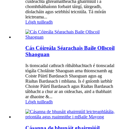
cuideachta ghreamaitheacha ghairmiúil í a
chomhtháthaíonn forbairt táirgí, táirgeadh,
díolacháin agus seirbhísí teicniúla. Tá mórán
leictreama...
Léigh tuilleadh
Cás Cóireála Séarachais Baile Ollscoil
Shaoguan
Is tionscadal cathrach ríthábhachtach é tionscadal
tógála Choláiste Shaoguan arna thionscnamh ag
Coiste Páirtí Bardasach Shaoguan agus ag
Rialtas Bardasach i mbliana. Is é gníomh iarbhír
Choiste Páirtí Bardasach agus Rialtas Bardasach
tábhacht a chur ar an oideachas, aird a thabhairt
ar dhaoine &...
Léigh tuilleadh
Cásanna de bhunáit ghairmiúil