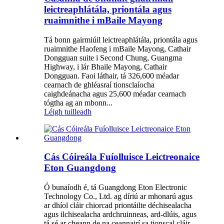
leictreaphlátála, priontála agus
ruaimnithe i mBaile Mayong
Tá bonn gairmiúil leictreaphlátála, priontála agus
ruaimnithe Haofeng i mBaile Mayong, Cathair
Dongguan suite i Second Chung, Guangma
Highway, i lár Bhaile Mayong, Cathair
Dongguan. Faoi láthair, tá 326,600 méadar
cearnach de ghléasraí tionsclaíocha
caighdeánacha agus 25,600 méadar cearnach
tógtha ag an mbonn...
Léigh tuilleadh
Cás Cóireála Fuíolluisce Leictreonaice
Eton Guangdong
Ó bunaíodh é, tá Guangdong Eton Electronic
Technology Co., Ltd. ag díriú ar mhonarú agus
ar dhíol cláir chiorcad priontáilte déchisealacha
agus ilchisealacha ardchruinneas, ard-dlúis, agus
tá sé ar cheann de na ceannairí sa tionscal cláir