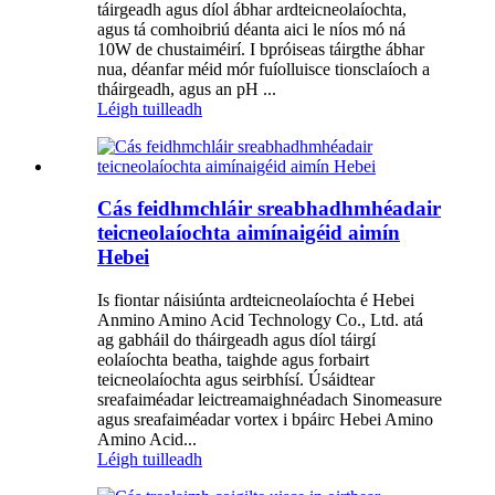
táirgeadh agus díol ábhar ardteicneolaíochta,
agus tá comhoibriú déanta aici le níos mó ná
10W de chustaiméirí. I bpróiseas táirgthe ábhar
nua, déanfar méid mór fuíolluisce tionsclaíoch a
tháirgeadh, agus an pH ...
Léigh tuilleadh
Cás feidhmchláir sreabhadhmhéadair
teicneolaíochta aimínaigéid aimín
Hebei
Is fiontar náisiúnta ardteicneolaíochta é Hebei
Anmino Amino Acid Technology Co., Ltd. atá
ag gabháil do tháirgeadh agus díol táirgí
eolaíochta beatha, taighde agus forbairt
teicneolaíochta agus seirbhísí. Úsáidtear
sreafaiméadar leictreamaighnéadach Sinomeasure
agus sreafaiméadar vortex i bpáirc Hebei Amino
Amino Acid...
Léigh tuilleadh