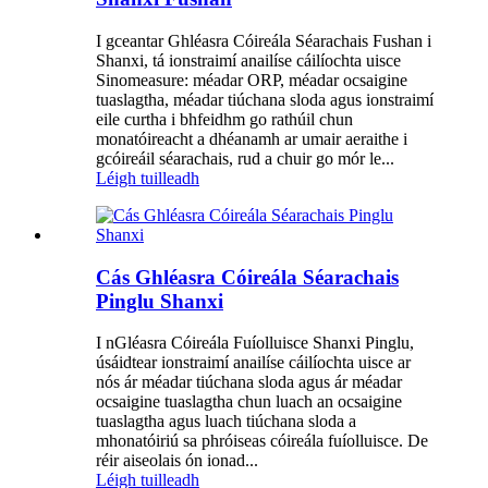
I gceantar Ghléasra Cóireála Séarachais Fushan i
Shanxi, tá ionstraimí anailíse cáilíochta uisce
Sinomeasure: méadar ORP, méadar ocsaigine
tuaslagtha, méadar tiúchana sloda agus ionstraimí
eile curtha i bhfeidhm go rathúil chun
monatóireacht a dhéanamh ar umair aeraithe i
gcóireáil séarachais, rud a chuir go mór le...
Léigh tuilleadh
Cás Ghléasra Cóireála Séarachais
Pinglu Shanxi
I nGléasra Cóireála Fuíolluisce Shanxi Pinglu,
úsáidtear ionstraimí anailíse cáilíochta uisce ar
nós ár méadar tiúchana sloda agus ár méadar
ocsaigine tuaslagtha chun luach an ocsaigine
tuaslagtha agus luach tiúchana sloda a
mhonatóiriú sa phróiseas cóireála fuíolluisce. De
réir aiseolais ón ionad...
Léigh tuilleadh