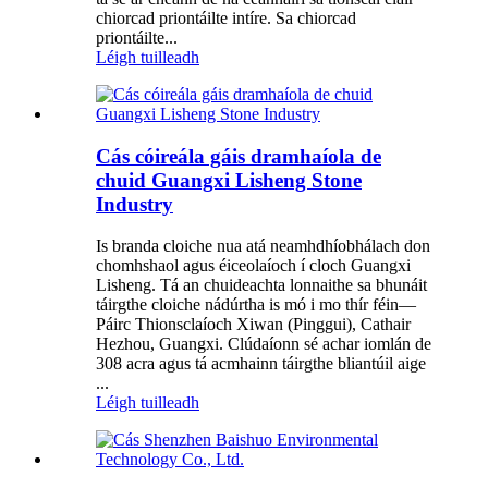
chiorcad priontáilte intíre. Sa chiorcad
priontáilte...
Léigh tuilleadh
Cás cóireála gáis dramhaíola de
chuid Guangxi Lisheng Stone
Industry
Is branda cloiche nua atá neamhdhíobhálach don
chomhshaol agus éiceolaíoch í cloch Guangxi
Lisheng. Tá an chuideachta lonnaithe sa bhunáit
táirgthe cloiche nádúrtha is mó i mo thír féin—
Páirc Thionsclaíoch Xiwan (Pinggui), Cathair
Hezhou, Guangxi. Clúdaíonn sé achar iomlán de
308 acra agus tá acmhainn táirgthe bliantúil aige
...
Léigh tuilleadh