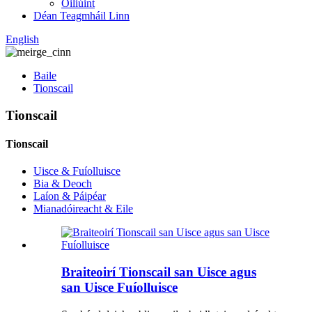
Oiliúint
Déan Teagmháil Linn
English
Baile
Tionscail
Tionscail
Tionscail
Uisce & Fuíolluisce
Bia & Deoch
Laíon & Páipéar
Mianadóireacht & Eile
Braiteoirí Tionscail san Uisce agus
san Uisce Fuíolluisce