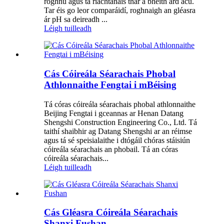
roghnú agus tá riachtanais thar a bheith ard acu.
Tar éis go leor comparáidí, roghnaigh an gléasra
ár pH sa deireadh ...
Léigh tuilleadh
Cás Cóireála Séarachais Phobal
Athlonnaithe Fengtai i mBéising
Tá córas cóireála séarachais phobal athlonnaithe
Beijing Fengtai i gceannas ar Henan Datang
Shengshi Construction Engineering Co., Ltd. Tá
taithí shaibhir ag Datang Shengshi ar an réimse
agus tá sé speisialaithe i dtógáil chóras stáisiún
cóireála séarachais an phobail. Tá an córas
cóireála séarachais...
Léigh tuilleadh
Cás Gléasra Cóireála Séarachais
Shanxi Fushan