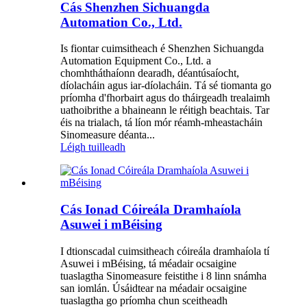
Cás Shenzhen Sichuangda
Automation Co., Ltd.
Is fiontar cuimsitheach é Shenzhen Sichuangda
Automation Equipment Co., Ltd. a
chomhtháthaíonn dearadh, déantúsaíocht,
díolacháin agus iar-díolacháin. Tá sé tiomanta go
príomha d'fhorbairt agus do tháirgeadh trealaimh
uathoibrithe a bhaineann le réitigh beachtais. Tar
éis na trialach, tá líon mór réamh-mheastacháin
Sinomeasure déanta...
Léigh tuilleadh
Cás Ionad Cóireála Dramhaíola
Asuwei i mBéising
I dtionscadal cuimsitheach cóireála dramhaíola tí
Asuwei i mBéising, tá méadair ocsaigine
tuaslagtha Sinomeasure feistithe i 8 linn snámha
san iomlán. Úsáidtear na méadair ocsaigine
tuaslagtha go príomha chun sceitheadh ​​