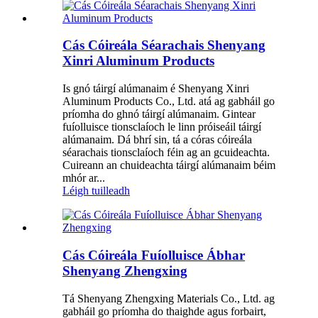
Cás Cóireála Séarachais Shenyang
Xinri Aluminum Products
Is gnó táirgí alúmanaim é Shenyang Xinri
Aluminum Products Co., Ltd. atá ag gabháil go
príomha do ghnó táirgí alúmanaim. Gintear
fuíolluisce tionsclaíoch le linn próiseáil táirgí
alúmanaim. Dá bhrí sin, tá a córas cóireála
séarachais tionsclaíoch féin ag an gcuideachta.
Cuireann an chuideachta táirgí alúmanaim béim
mhór ar...
Léigh tuilleadh
Cás Cóireála Fuíolluisce Ábhar
Shenyang Zhengxing
Tá Shenyang Zhengxing Materials Co., Ltd. ag
gabháil go príomha do thaighde agus forbairt,