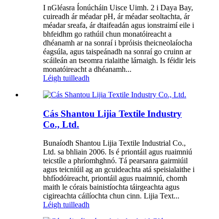
I nGléasra Íonúcháin Uisce Uimh. 2 i Daya Bay,
cuireadh ár méadar pH, ár méadar seoltachta, ár
méadar sreafa, ár dtaifeadán agus ionstraimí eile i
bhfeidhm go rathúil chun monatóireacht a
dhéanamh ar na sonraí i bpróisis theicneolaíocha
éagsúla, agus taispeánadh na sonraí go cruinn ar
scáileán an tseomra rialaithe lárnaigh. Is féidir leis
monatóireacht a dhéanamh...
Léigh tuilleadh
Cás Shantou Lijia Textile Industry
Co., Ltd.
Bunaíodh Shantou Lijia Textile Industrial Co.,
Ltd. sa bhliain 2006. Is é priontáil agus ruaimniú
teicstíle a phríomhghnó. Tá pearsanra gairmiúil
agus teicniúil ag an gcuideachta atá speisialaithe i
bhfíodóireacht, priontáil agus ruaimniú, chomh
maith le córais bainistíochta táirgeachta agus
cigireachta cáilíochta chun cinn. Lijia Text...
Léigh tuilleadh