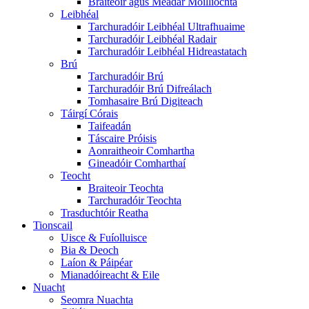
Braiteoir agus Méadar Moillíochta
Leibhéal
Tarchuradóir Leibhéal Ultrafhuaime
Tarchuradóir Leibhéal Radair
Tarchuradóir Leibhéal Hidreastatach
Brú
Tarchuradóir Brú
Tarchuradóir Brú Difreálach
Tomhasaire Brú Digiteach
Táirgí Córais
Taifeadán
Táscaire Próisis
Aonraitheoir Comhartha
Gineadóir Comharthaí
Teocht
Braiteoir Teochta
Tarchuradóir Teochta
Trasduchtóir Reatha
Tionscail
Uisce & Fuíolluisce
Bia & Deoch
Laíon & Páipéar
Mianadóireacht & Eile
Nuacht
Seomra Nuachta