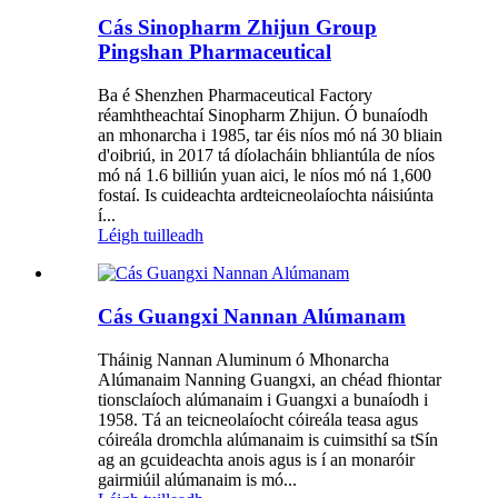
Cás Sinopharm Zhijun Group
Pingshan Pharmaceutical
Ba é Shenzhen Pharmaceutical Factory
réamhtheachtaí Sinopharm Zhijun. Ó bunaíodh
an mhonarcha i 1985, tar éis níos mó ná 30 bliain
d'oibriú, in 2017 tá díolacháin bhliantúla de níos
mó ná 1.6 billiún yuan aici, le níos mó ná 1,600
fostaí. Is cuideachta ardteicneolaíochta náisiúnta
í...
Léigh tuilleadh
Cás Guangxi Nannan Alúmanam
Tháinig Nannan Aluminum ó Mhonarcha
Alúmanaim Nanning Guangxi, an chéad fhiontar
tionsclaíoch alúmanaim i Guangxi a bunaíodh i
1958. Tá an teicneolaíocht cóireála teasa agus
cóireála dromchla alúmanaim is cuimsithí sa tSín
ag an gcuideachta anois agus is í an monaróir
gairmiúil alúmanaim is mó...