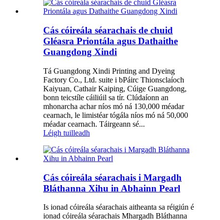
Cás cóireála séarachais de chuid
Gléasra Priontála agus Dathaithe
Guangdong Xindi
Tá Guangdong Xindi Printing and Dyeing
Factory Co., Ltd. suite i bPáirc Thionsclaíoch
Kaiyuan, Cathair Kaiping, Cúige Guangdong,
bonn teicstíle cáiliúil sa tír. Clúdaíonn an
mhonarcha achar níos mó ná 130,000 méadar
cearnach, le limistéar tógála níos mó ná 50,000
méadar cearnach. Táirgeann sé...
Léigh tuilleadh
Cás cóireála séarachais i Margadh
Bláthanna Xihu in Abhainn Pearl
Is ionad cóireála séarachais aitheanta sa réigiún é
ionad cóireála séarachais Mhargadh Bláthanna