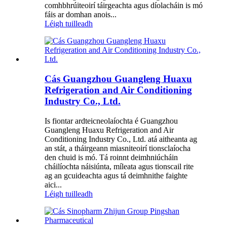
comhbhrúiteoirí táirgeachta agus díolacháin is mó
fáis ar domhan anois...
Léigh tuilleadh
Cás Guangzhou Guangleng Huaxu
Refrigeration and Air Conditioning
Industry Co., Ltd.
Is fiontar ardteicneolaíochta é Guangzhou
Guangleng Huaxu Refrigeration and Air
Conditioning Industry Co., Ltd. atá aitheanta ag
an stát, a tháirgeann miasniteoirí tionsclaíocha
den chuid is mó. Tá roinnt deimhniúcháin
cháilíochta náisiúnta, míleata agus tionscail rite
ag an gcuideachta agus tá deimhnithe faighte
aici...
Léigh tuilleadh