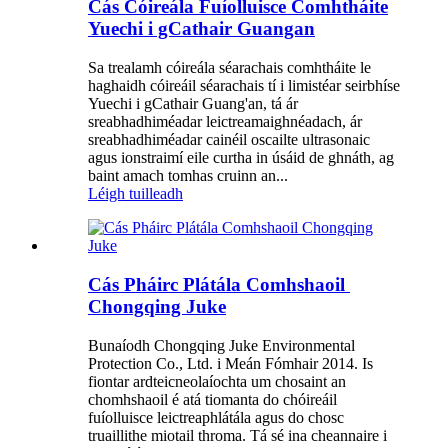
Cás Cóireála Fuíolluisce Comhtháite
Yuechi i gCathair Guangan
Sa trealamh cóireála séarachais comhtháite le
haghaidh cóireáil séarachais tí i limistéar seirbhíse
Yuechi i gCathair Guang'an, tá ár
sreabhadhiméadar leictreamaighnéadach, ár
sreabhadhiméadar cainéil oscailte ultrasonaic
agus ionstraimí eile curtha in úsáid de ghnáth, ag
baint amach tomhas cruinn an...
Léigh tuilleadh
Cás Pháirc Plátála Comhshaoil ​​
Chongqing Juke
Bunaíodh Chongqing Juke Environmental
Protection Co., Ltd. i Meán Fómhair 2014. Is
fiontar ardteicneolaíochta um chosaint an
chomhshaoil ​​é atá tiomanta do chóireáil
fuíolluisce leictreaphlátála agus do chosc
truaillithe miotail throma. Tá sé ina cheannaire i