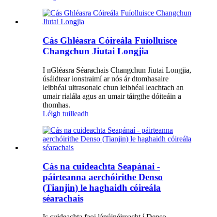
Cás Ghléasra Cóireála Fuíolluisce
Changchun Jiutai Longjia
I nGléasra Séarachais Changchun Jiutai Longjia,
úsáidtear ionstraimí ar nós ár dtomhasaire
leibhéal ultrasonaic chun leibhéal leachtach an
umair rialála agus an umair táirgthe dóiteáin a
thomhas.
Léigh tuilleadh
Cás na cuideachta Seapánaí -
páirteanna aerchóirithe Denso
(Tianjin) le haghaidh cóireála
séarachais
Is cuideachta faoi lánúinéireacht í Denso