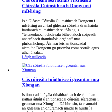
Cás cóireála séarachais i nGléasra
Cóireála Cuimsitheach Dongcun i
mBéising
Is é Gléasra Cóireála Cuimsitheach Dongcun i
mBéising an chéad ghléasra cóireála dramhaíola
bardasach cuimsitheach sa tSín agus
“teicneolaíocht chóireála bitheolaíoch coipeadh
anaeróbach dramhaíola orgánaí” mar
phríomhchorp. Áirítear leis an tionscadal
aicmithe Dongcun go príomha córas sórtála agus
athchúrsála...
Léigh tuilleadh
Cás cóireála fuíolluisce i gceantar nua
Xiongan
Is tionscadal tógála ríthábhachtach de chuid an
rialtais áitiúil é an tionscadal cóireála séarachais i
gceantar nua Xiong'an. Dá bhrí sin, tá ceannairí
an ghléasra an-chúramach maidir le huirlisí a