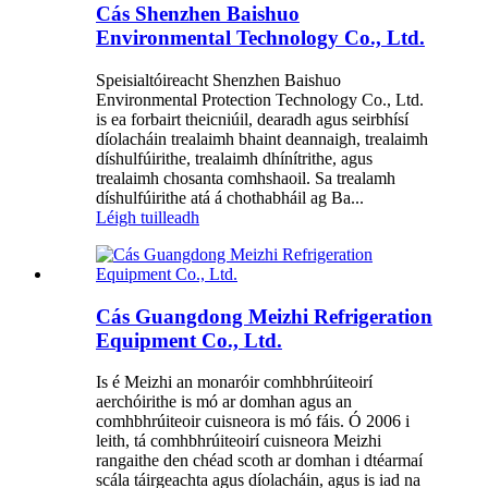
Cás Shenzhen Baishuo
Environmental Technology Co., Ltd.
Speisialtóireacht Shenzhen Baishuo
Environmental Protection Technology Co., Ltd.
is ea forbairt theicniúil, dearadh agus seirbhísí
díolacháin trealaimh bhaint deannaigh, trealaimh
díshulfúirithe, trealaimh dhínítrithe, agus
trealaimh chosanta comhshaoil. Sa trealamh
díshulfúirithe atá á chothabháil ag Ba...
Léigh tuilleadh
Cás Guangdong Meizhi Refrigeration
Equipment Co., Ltd.
Is é Meizhi an monaróir comhbhrúiteoirí
aerchóirithe is mó ar domhan agus an
comhbhrúiteoir cuisneora is mó fáis. Ó 2006 i
leith, tá comhbhrúiteoirí cuisneora Meizhi
rangaithe den chéad scoth ar domhan i dtéarmaí
scála táirgeachta agus díolacháin, agus is iad na