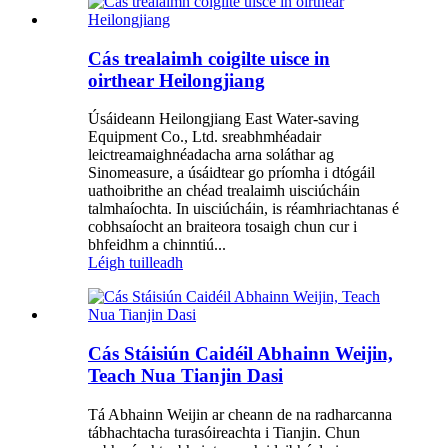
Cás trealaimh coigilte uisce in
oirthear Heilongjiang
Úsáideann Heilongjiang East Water-saving
Equipment Co., Ltd. sreabhmhéadair
leictreamaighnéadacha arna soláthar ag
Sinomeasure, a úsáidtear go príomha i dtógáil
uathoibrithe an chéad trealaimh uisciúcháin
talmhaíochta. In uisciúcháin, is réamhriachtanas é
cobhsaíocht an braiteora tosaigh chun cur i
bhfeidhm a chinntiú...
Léigh tuilleadh
Cás Stáisiún Caidéil Abhainn Weijin,
Teach Nua Tianjin Dasi
Tá Abhainn Weijin ar cheann de na radharcanna
tábhachtacha turasóireachta i Tianjin. Chun