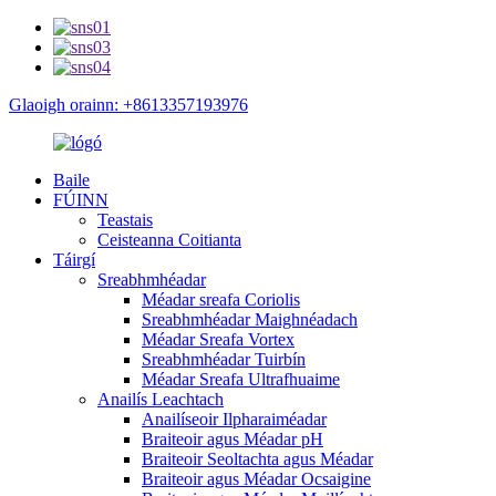
Glaoigh orainn: +8613357193976
Baile
FÚINN
Teastais
Ceisteanna Coitianta
Táirgí
Sreabhmhéadar
Méadar sreafa Coriolis
Sreabhmhéadar Maighnéadach
Méadar Sreafa Vortex
Sreabhmhéadar Tuirbín
Méadar Sreafa Ultrafhuaime
Anailís Leachtach
Anailíseoir Ilpharaiméadar
Braiteoir agus Méadar pH
Braiteoir Seoltachta agus Méadar
Braiteoir agus Méadar Ocsaigine