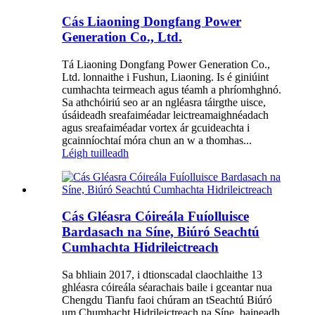
Cás Liaoning Dongfang Power
Generation Co., Ltd.
Tá Liaoning Dongfang Power Generation Co.,
Ltd. lonnaithe i Fushun, Liaoning. Is é giniúint
cumhachta teirmeach agus téamh a phríomhghnó.
Sa athchóiriú seo ar an ngléasra táirgthe uisce,
úsáideadh sreafaiméadar leictreamaighnéadach
agus sreafaiméadar vortex ár gcuideachta i
gcainníochtaí móra chun an w a thomhas...
Léigh tuilleadh
Cás Gléasra Cóireála Fuíolluisce
Bardasach na Síne, Biúró Seachtú
Cumhachta Hidrileictreach
Sa bhliain 2017, i dtionscadal claochlaithe 13
ghléasra cóireála séarachais baile i gceantar nua
Chengdu Tianfu faoi chúram an tSeachtú Biúró
um Chumhacht Hidrileictreach na Síne, baineadh