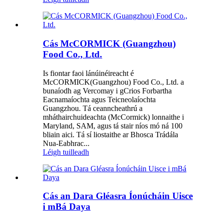
Cás McCORMICK (Guangzhou)
Food Co., Ltd.
Is fiontar faoi lánúinéireacht é
McCORMICK(Guangzhou) Food Co., Ltd. a
bunaíodh ag Vercomay i gCrios Forbartha
Eacnamaíochta agus Teicneolaíochta
Guangzhou. Tá ceanncheathrú a
mháthairchuideachta (McCormick) lonnaithe i
Maryland, SAM, agus tá stair níos mó ná 100
bliain aici. Tá sí liostaithe ar Bhosca Trádála
Nua-Eabhrac...
Léigh tuilleadh
Cás an Dara Gléasra Íonúcháin Uisce
i mBá Daya