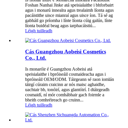
Foshan Nanhai Jinke atá speisialaithe i bhforbairt
agus i monarú innealra agus trealaimh líonta agus
pacáistithe uisce mianraí agus uisce íon. Tá sé ag
gabháil go príomha i línte líonta cúig galún, línte
líonta buidéal beag agus iarphacáistiú...
Léigh tuilleadh
Cás Guangzhou Aobeisi Cosmetics
Co., Ltd.
Is monaróir é Guangzhou Aobeisi atá
speisialaithe i bpróiseáil cosmaideacha agus i
bpróiseáil OEM/ODM. Táirgeann sé raon iomlán
táirgí cúraim craicinn ar nós maisc aghaidhe,
uachtair bb, tonóirí, agus glantóirí. I dtáirgeadh
cosmaidí, ní mór comhábhair gach foirmle a
bheith comhréireach go cruinn...
Léigh tuilleadh