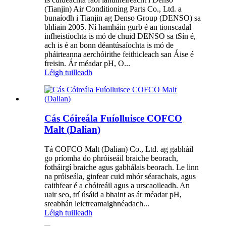
(Tianjin) Air Conditioning Parts Co., Ltd. a
bunaíodh i Tianjin ag Denso Group (DENSO) sa
bhliain 2005. Ní hamháin gurb é an tionscadal
infheistíochta is mó de chuid DENSO sa tSín é,
ach is é an bonn déantúsaíochta is mó de
pháirteanna aerchóirithe feithicleach san Áise é
freisin. Ár méadar pH, O...
Léigh tuilleadh
Cás Cóireála Fuíolluisce COFCO
Malt (Dalian)
Tá COFCO Malt (Dalian) Co., Ltd. ag gabháil
go príomha do phróiseáil braiche beorach,
fotháirgí braiche agus gabhálais beorach. Le linn
na próiseála, ginfear cuid mhór séarachais, agus
caithfear é a chóireáil agus a urscaoileadh. An
uair seo, trí úsáid a bhaint as ár méadar pH,
sreabhán leictreamaighnéadach...
Léigh tuilleadh