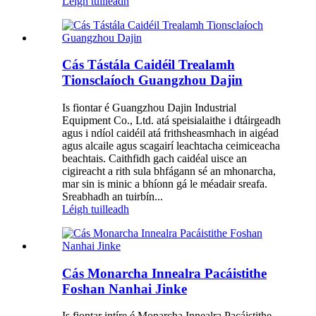
Léigh tuilleadh
Cás Tástála Caidéil Trealamh
Tionsclaíoch Guangzhou Dajin
Is fiontar é Guangzhou Dajin Industrial
Equipment Co., Ltd. atá speisialaithe i dtáirgeadh
agus i ndíol caidéil atá frithsheasmhach in aigéad
agus alcaile agus scagairí leachtacha ceimiceacha
beachtais. Caithfidh gach caidéal uisce an
cigireacht a rith sula bhfágann sé an mhonarcha,
mar sin is minic a bhíonn gá le méadair sreafa.
Sreabhadh an tuirbín...
Léigh tuilleadh
Cás Monarcha Innealra Pacáistithe
Foshan Nanhai Jinke
Is fiontar intíre é Monarcha Innealra Pacáistithe