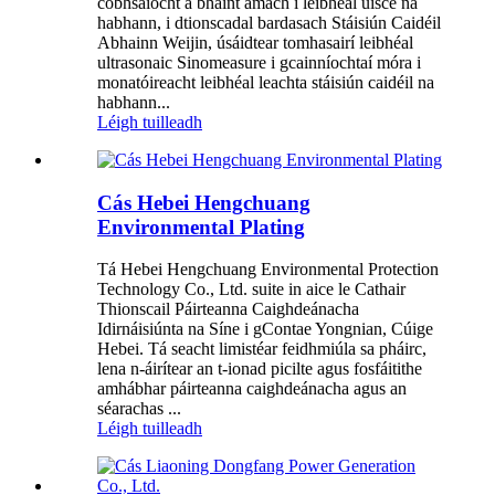
cobhsaíocht a bhaint amach i leibhéal uisce na
habhann, i dtionscadal bardasach Stáisiún Caidéil
Abhainn Weijin, úsáidtear tomhasairí leibhéal
ultrasonaic Sinomeasure i gcainníochtaí móra i
monatóireacht leibhéal leachta stáisiún caidéil na
habhann...
Léigh tuilleadh
Cás Hebei Hengchuang
Environmental Plating
Tá Hebei Hengchuang Environmental Protection
Technology Co., Ltd. suite in aice le Cathair
Thionscail Páirteanna Caighdeánacha
Idirnáisiúnta na Síne i gContae Yongnian, Cúige
Hebei. Tá seacht limistéar feidhmiúla sa pháirc,
lena n-áirítear an t-ionad picilte agus fosfáitithe
amhábhar páirteanna caighdeánacha agus an
séarachas ...
Léigh tuilleadh