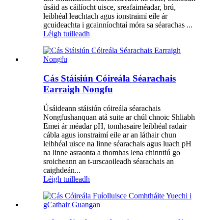
úsáid as cáilíocht uisce, sreafaiméadar, brú,
leibhéal leachtach agus ionstraimí eile ár
gcuideachta i gcainníochtaí móra sa séarachas ...
Léigh tuilleadh
Cás Stáisiún Cóireála Séarachais
Earraigh Nongfu
Úsáideann stáisiún cóireála séarachais
Nongfushanquan atá suite ar chúl chnoic Shliabh
Emei ár méadar pH, tomhasaire leibhéal radair
cábla agus ionstraimí eile ar an láthair chun
leibhéal uisce na linne séarachais agus luach pH
na linne asraonta a thomhas lena chinntiú go
sroicheann an t-urscaoileadh séarachais an
caighdeán...
Léigh tuilleadh