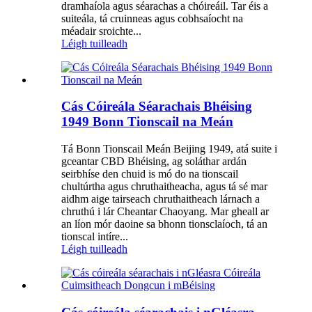
dramhaíola agus séarachas a chóireáil. Tar éis a
suiteála, tá cruinneas agus cobhsaíocht na
méadair sroichte...
Léigh tuilleadh
Cás Cóireála Séarachais Bhéising
1949 Bonn Tionscail na Meán
Tá Bonn Tionscail Meán Beijing 1949, atá suite i
gceantar CBD Bhéising, ag soláthar ardán
seirbhíse den chuid is mó do na tionscail
chultúrtha agus chruthaitheacha, agus tá sé mar
aidhm aige tairseach chruthaitheach lárnach a
chruthú i lár Cheantar Chaoyang. Mar gheall ar
an líon mór daoine sa bhonn tionsclaíoch, tá an
tionscal intíre...
Léigh tuilleadh