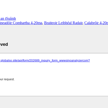
l an tSuímh
ineadóir Comhartha 4-20ma
,
Braiteoir Leibhéal Radair
,
Calabróir 4-20