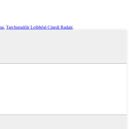
ma
,
Tarchuradóir Leibhéal Cineál Radair
,