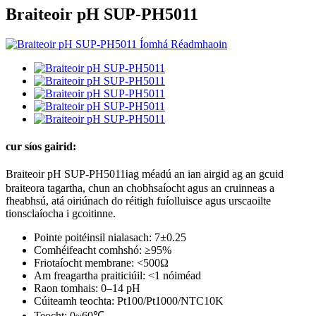
Braiteoir pH SUP-PH5011
cur síos gairid:
Braiteoir pH SUP-PH5011
ag méadú an ian airgid ag an gcuid
i
braiteora tagartha, chun an chobhsaíocht agus an cruinneas a
fheabhsú, atá oiriúnach do réitigh fuíolluisce agus urscaoilte
tionsclaíocha i gcoitinne.
Pointe poitéinsil nialasach: 7±0.25
Comhéifeacht comhshó: ≥95%
Friotaíocht membrane: <500Ω
Am freagartha praiticiúil: <1 nóiméad
Raon tomhais: 0–14 pH
Cúiteamh teochta: Pt100/Pt1000/NTC10K
Teocht: 0~60℃