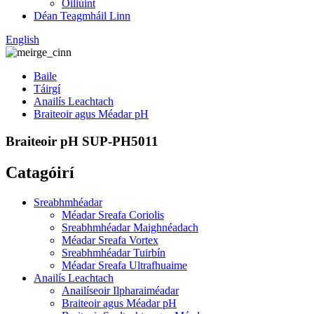
Oiliúint
Déan Teagmháil Linn
English
Baile
Táirgí
Anailís Leachtach
Braiteoir agus Méadar pH
Braiteoir pH SUP-PH5011
Catagóirí
Sreabhmhéadar
Méadar Sreafa Coriolis
Sreabhmhéadar Maighnéadach
Méadar Sreafa Vortex
Sreabhmhéadar Tuirbín
Méadar Sreafa Ultrafhuaime
Anailís Leachtach
Anailíseoir Ilpharaiméadar
Braiteoir agus Méadar pH