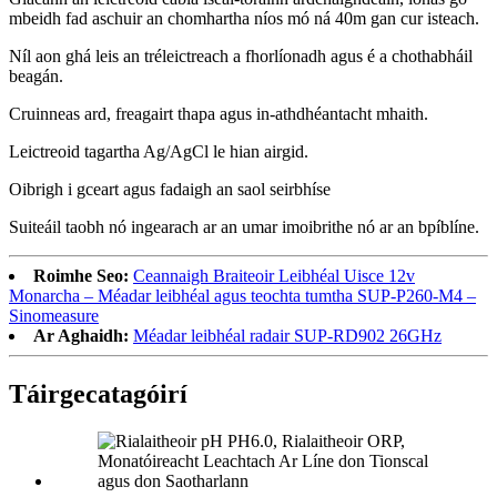
mbeidh fad aschuir an chomhartha níos mó ná 40m gan cur isteach.
Níl aon ghá leis an tréleictreach a fhorlíonadh agus é a chothabháil
beagán.
Cruinneas ard, freagairt thapa agus in-athdhéantacht mhaith.
Leictreoid tagartha Ag/AgCl le hian airgid.
Oibrigh i gceart agus fadaigh an saol seirbhíse
Suiteáil taobh nó ingearach ar an umar imoibrithe nó ar an bpíblíne.
Roimhe Seo:
Ceannaigh Braiteoir Leibhéal Uisce 12v
Monarcha – Méadar leibhéal agus teochta tumtha SUP-P260-M4 –
Sinomeasure
Ar Aghaidh:
Méadar leibhéal radair SUP-RD902 26GHz
Táirge
catagóirí