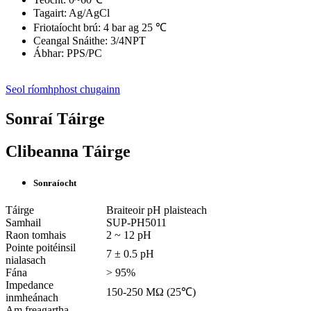
Tagairt: Ag/AgCl
Friotaíocht brú: 4 bar ag 25 ℃
Ceangal Snáithe: 3/4NPT
Ábhar: PPS/PC
Seol ríomhphost chugainn
Sonraí Táirge
Clibeanna Táirge
Sonraíocht
Táirge
Braiteoir pH plaisteach
Samhail
SUP-PH5011
Raon tomhais
2 ~ 12 pH
Pointe poitéinsil
7 ± 0.5 pH
nialasach
Fána
> 95%
Impedance
150-250 MΩ (25℃)
inmheánach
Am freagartha