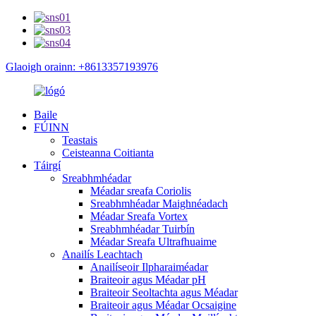
Glaoigh orainn: +8613357193976
Baile
FÚINN
Teastais
Ceisteanna Coitianta
Táirgí
Sreabhmhéadar
Méadar sreafa Coriolis
Sreabhmhéadar Maighnéadach
Méadar Sreafa Vortex
Sreabhmhéadar Tuirbín
Méadar Sreafa Ultrafhuaime
Anailís Leachtach
Anailíseoir Ilpharaiméadar
Braiteoir agus Méadar pH
Braiteoir Seoltachta agus Méadar
Braiteoir agus Méadar Ocsaigine