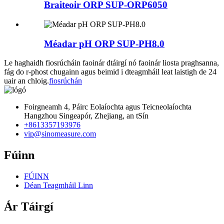
Braiteoir ORP SUP-ORP6050
Méadar pH ORP SUP-PH8.0
Le haghaidh fiosrúcháin faoinár dtáirgí nó faoinár liosta praghsanna,
fág do r-phost chugainn agus beimid i dteagmháil leat laistigh de 24
uair an chloig.
fiosrúchán
Foirgneamh 4, Páirc Eolaíochta agus Teicneolaíochta
Hangzhou Singeapór, Zhejiang, an tSín
+8613357193976
vip@sinomeasure.com
Fúinn
FÚINN
Déan Teagmháil Linn
Ár Táirgí