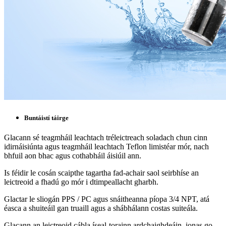
Buntáistí táirge
Glacann sé teagmháil leachtach tréleictreach soladach chun cinn
idirnáisiúnta agus teagmháil leachtach Teflon limistéar mór, nach
bhfuil aon bhac agus cothabháil áisiúil ann.
Is féidir le cosán scaipthe tagartha fad-achair saol seirbhíse an
leictreoid a fhadú go mór i dtimpeallacht gharbh.
Glactar le sliogán PPS / PC agus snáitheanna píopa 3/4 NPT, atá
éasca a shuiteáil gan truaill agus a shábhálann costas suiteála.
Glacann an leictreoid cábla íseal-torainn ardchaighdeáin, ionas go