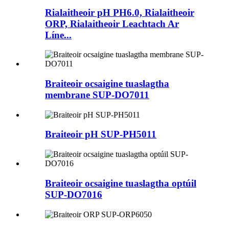
Rialaitheoir pH PH6.0, Rialaitheoir
ORP, Rialaitheoir Leachtach Ar
Líne...
Braiteoir ocsaigine tuaslagtha
membrane SUP-DO7011
Braiteoir pH SUP-PH5011
Braiteoir ocsaigine tuaslagtha optúil
SUP-DO7016