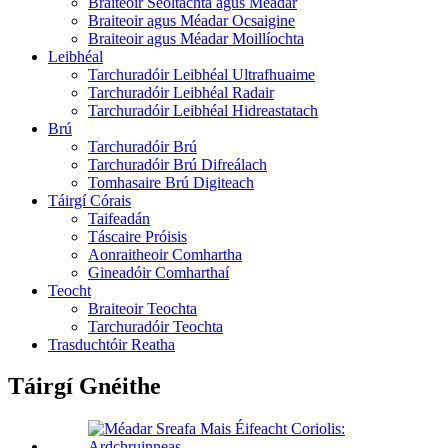
Braiteoir Seoltachta agus Méadar
Braiteoir agus Méadar Ocsaigine
Braiteoir agus Méadar Moillíochta
Leibhéal
Tarchuradóir Leibhéal Ultrafhuaime
Tarchuradóir Leibhéal Radair
Tarchuradóir Leibhéal Hidreastatach
Brú
Tarchuradóir Brú
Tarchuradóir Brú Difreálach
Tomhasaire Brú Digiteach
Táirgí Córais
Taifeadán
Táscaire Próisis
Aonraitheoir Comhartha
Gineadóir Comharthaí
Teocht
Braiteoir Teochta
Tarchuradóir Teochta
Trasduchtóir Reatha
Táirgí Gnéithe