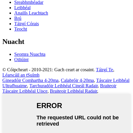
Sreabhmhéadar
Leibhéal
Anailís Leachtach
Brú
Táirgí Córais
Teocht
Nuacht
Seomra Nuachta
Oiliúint
© Cóipcheart - 2010-2021: Gach ceart ar cosaint.
Táirgí Te
,
Léarscáil an tSuímh
Gineadóir Comhartha 4-20ma
,
Calabróir 4-20ma
,
Táscaire Leibhéal
Ultrafhuaime
,
Tarchuradóir Leibhéal Cineál Radair
,
Braiteoir
Táscaire Leibhéal Uisce
,
Braiteoir Leibhéal Radair
,