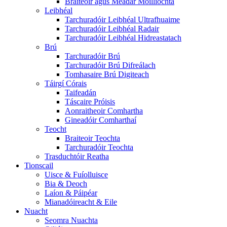
Braiteoir agus Méadar Moillíochta
Leibhéal
Tarchuradóir Leibhéal Ultrafhuaime
Tarchuradóir Leibhéal Radair
Tarchuradóir Leibhéal Hidreastatach
Brú
Tarchuradóir Brú
Tarchuradóir Brú Difreálach
Tomhasaire Brú Digiteach
Táirgí Córais
Taifeadán
Táscaire Próisis
Aonraitheoir Comhartha
Gineadóir Comharthaí
Teocht
Braiteoir Teochta
Tarchuradóir Teochta
Trasduchtóir Reatha
Tionscail
Uisce & Fuíolluisce
Bia & Deoch
Laíon & Páipéar
Mianadóireacht & Eile
Nuacht
Seomra Nuachta