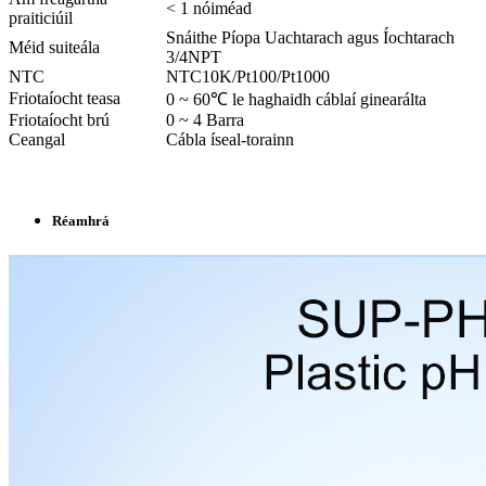
< 1 nóiméad
praiticiúil
Snáithe Píopa Uachtarach agus Íochtarach
Méid suiteála
3/4NPT
NTC
NTC10K/Pt100/Pt1000
Friotaíocht teasa
0 ~ 60℃ le haghaidh cáblaí ginearálta
Friotaíocht brú
0 ~ 4 Barra
Ceangal
Cábla íseal-torainn
Réamhrá