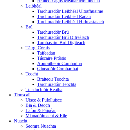
Braiteoir agus Méadar Moillíochta
Leibhéal
Tarchuradóir Leibhéal Ultrafhuaime
Tarchuradóir Leibhéal Radair
Tarchuradóir Leibhéal Hidreastatach
Brú
Tarchuradóir Brú
Tarchuradóir Brú Difreálach
Tomhasaire Brú Digiteach
Táirgí Córais
Taifeadán
Táscaire Próisis
Aonraitheoir Comhartha
Gineadóir Comharthaí
Teocht
Braiteoir Teochta
Tarchuradóir Teochta
Trasduchtóir Reatha
Tionscail
Uisce & Fuíolluisce
Bia & Deoch
Laíon & Páipéar
Mianadóireacht & Eile
Nuacht
Seomra Nuachta