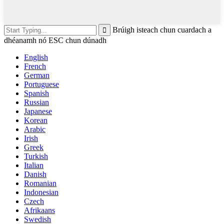
Brúigh isteach chun cuardach a
dhéanamh nó ESC chun dúnadh
English
French
German
Portuguese
Spanish
Russian
Japanese
Korean
Arabic
Irish
Greek
Turkish
Italian
Danish
Romanian
Indonesian
Czech
Afrikaans
Swedish