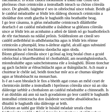
phróiseas chun ceimiceáin a instealladh isteach sa chóras cóireála
uisce. De ghnáth, faightear é seo in oibríochtaí uisce tobair. Beidh gá
le caidéal méadraithe ar féidir leis dáileog shonrach ceimiceáin a
sholáthar don sruth glactha le haghaidh ráta beathaithe beag.
I go leor cásanna, is gléas méadraithe ceimiceach díláithrithe
dearfach é an caidéal méadraithe a úsáidtear sa ghléasra cóireála
uisce ar féidir leis an acmhainn a athrú de láimh nó go huathoibríoch
de réir riachtanais na ndálaí próisis. Soláthraíonn an cineál seo
caidéil ardleibhéal in-athdhéantachta agus is féidir leis réimse
ceimiceán a phumpáil, lena n-áirítear aigéid, alcailí agus substaintí
creimneacha nó leachtanna slaodacha agus sloda.
Bíonn gléasraí cóireála uisce i gcónaí ag lorg bealaí chun a gcuid
oibríochtaí a bharrfheabhsú trí chothabháil, am neamhghníomhach,
miondealuithe agus saincheisteanna eile a íoslaghdú. Bíonn tionchar
ag gach fachtóir ar éifeachtúlacht agus ar tháirgiúlacht. Ach nuair a
chuirtear le chéile iad, beidh tionchar mór acu ar chumas táirgthe
agus ar bhrabúsacht na monarchan.
Is é an t-aon bhealach le fios a bheith agat conas an méid ceart de
cheimiceán áirithe a instealladh i bpróiseas cóireála uisce ná an ráta
dáileoige iarbhír a chothaíonn an caidéal méadraithe a chinneadh. Is
é an dúshlán atá ann ná nach gceadaíonn go leor caidéil le haghaidh
instealltaí ceimiceacha don úsáideoir socruithe absalóideacha a
dhiailiú le haghaidh ráta dáileoige ar leith.
Léiríonn an taithí gur féidir le húsáid méadair sreafa chun