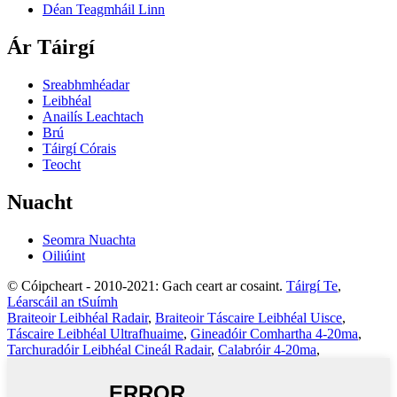
Déan Teagmháil Linn
Ár Táirgí
Sreabhmhéadar
Leibhéal
Anailís Leachtach
Brú
Táirgí Córais
Teocht
Nuacht
Seomra Nuachta
Oiliúint
© Cóipcheart - 2010-2021: Gach ceart ar cosaint.
Táirgí Te
,
Léarscáil an tSuímh
Braiteoir Leibhéal Radair
,
Braiteoir Táscaire Leibhéal Uisce
,
Táscaire Leibhéal Ultrafhuaime
,
Gineadóir Comhartha 4-20ma
,
Tarchuradóir Leibhéal Cineál Radair
,
Calabróir 4-20ma
,