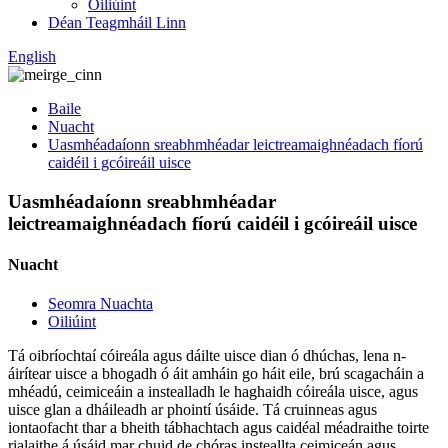
Oiliúint
Déan Teagmháil Linn
English
Baile
Nuacht
Uasmhéadaíonn sreabhmhéadar leictreamaighnéadach fíorú
caidéil i gcóireáil uisce
Uasmhéadaíonn sreabhmhéadar
leictreamaighnéadach fíorú caidéil i gcóireáil uisce
Nuacht
Seomra Nuachta
Oiliúint
Tá oibríochtaí cóireála agus dáilte uisce dian ó dhúchas, lena n-
áirítear uisce a bhogadh ó áit amháin go háit eile, brú scagacháin a
mhéadú, ceimiceáin a instealladh le haghaidh cóireála uisce, agus
uisce glan a dháileadh ar phointí úsáide. Tá cruinneas agus
iontaofacht thar a bheith tábhachtach agus caidéal méadraithe toirte
rialaithe á úsáid mar chuid de chóras insteallta ceimiceán agus