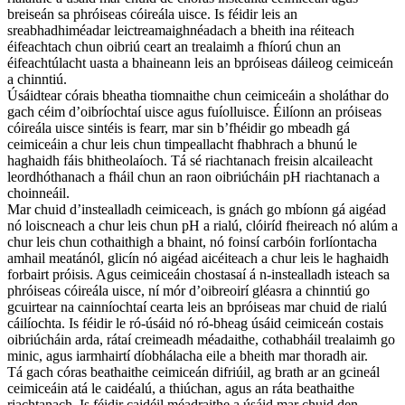
breiseán sa phróiseas cóireála uisce. Is féidir leis an
sreabhadhiméadar leictreamaighnéadach a bheith ina réiteach
éifeachtach chun oibriú ceart an trealaimh a fhíorú chun an
éifeachtúlacht uasta a bhaineann leis an bpróiseas dáileog ceimiceán
a chinntiú.
Úsáidtear córais bheatha tiomnaithe chun ceimiceáin a sholáthar do
gach céim d’oibríochtaí uisce agus fuíolluisce. Éilíonn an próiseas
cóireála uisce sintéis is fearr, mar sin b’fhéidir go mbeadh gá
ceimiceáin a chur leis chun timpeallacht fhabhrach a bhunú le
haghaidh fáis bhitheolaíoch. Tá sé riachtanach freisin alcaileacht
leordhóthanach a fháil chun an raon oibriúcháin pH riachtanach a
choinneáil.
Mar chuid d’instealladh ceimiceach, is gnách go mbíonn gá aigéad
nó loiscneach a chur leis chun pH a rialú, clóiríd fheireach nó alúm a
chur leis chun cothaithigh a bhaint, nó foinsí carbóin forlíontacha
amhail meatánól, glicín nó aigéad aicéiteach a chur leis le haghaidh
forbairt próisis. Agus ceimiceáin chostasaí á n-instealladh isteach sa
phróiseas cóireála uisce, ní mór d’oibreoirí gléasra a chinntiú go
gcuirtear na cainníochtaí cearta leis an bpróiseas mar chuid de rialú
cáilíochta. Is féidir le ró-úsáid nó ró-bheag úsáid ceimiceán costais
oibriúcháin arda, rátaí creimeadh méadaithe, cothabháil trealaimh go
minic, agus iarmhairtí díobhálacha eile a bheith mar thoradh air.
Tá gach córas beathaithe ceimiceán difriúil, ag brath ar an gcineál
ceimiceáin atá le caidéalú, a thiúchan, agus an ráta beathaithe
riachtanach. Is féidir caidéil méadraithe a úsáid mar chuid den