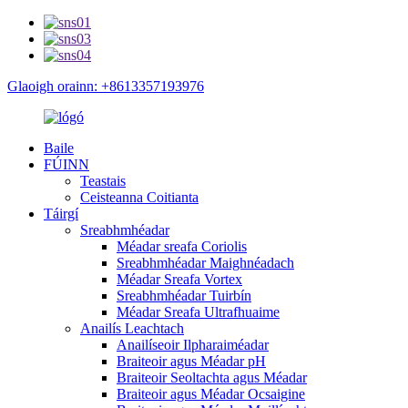
Glaoigh orainn: +8613357193976
Baile
FÚINN
Teastais
Ceisteanna Coitianta
Táirgí
Sreabhmhéadar
Méadar sreafa Coriolis
Sreabhmhéadar Maighnéadach
Méadar Sreafa Vortex
Sreabhmhéadar Tuirbín
Méadar Sreafa Ultrafhuaime
Anailís Leachtach
Anailíseoir Ilpharaiméadar
Braiteoir agus Méadar pH
Braiteoir Seoltachta agus Méadar
Braiteoir agus Méadar Ocsaigine