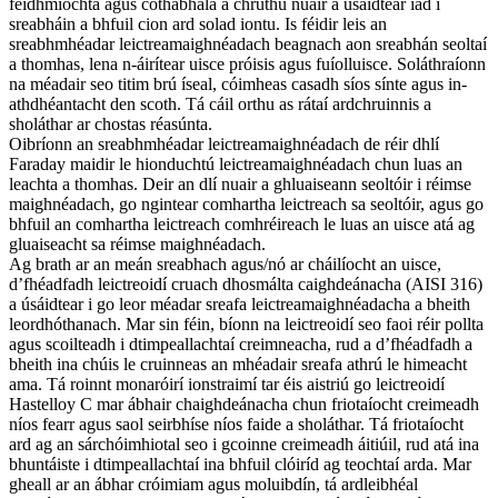
feidhmíochta agus cothabhála a chruthú nuair a úsáidtear iad i
sreabháin a bhfuil cion ard solad iontu. Is féidir leis an
sreabhmhéadar leictreamaighnéadach beagnach aon sreabhán seoltaí
a thomhas, lena n-áirítear uisce próisis agus fuíolluisce. Soláthraíonn
na méadair seo titim brú íseal, cóimheas casadh síos sínte agus in-
athdhéantacht den scoth. Tá cáil orthu as rátaí ardchruinnis a
sholáthar ar chostas réasúnta.
Oibríonn an sreabhmhéadar leictreamaighnéadach de réir dhlí
Faraday maidir le hionduchtú leictreamaighnéadach chun luas an
leachta a thomhas. Deir an dlí nuair a ghluaiseann seoltóir i réimse
maighnéadach, go ngintear comhartha leictreach sa seoltóir, agus go
bhfuil an comhartha leictreach comhréireach le luas an uisce atá ag
gluaiseacht sa réimse maighnéadach.
Ag brath ar an meán sreabhach agus/nó ar cháilíocht an uisce,
d’fhéadfadh leictreoidí cruach dhosmálta caighdeánacha (AISI 316)
a úsáidtear i go leor méadar sreafa leictreamaighnéadacha a bheith
leordhóthanach. Mar sin féin, bíonn na leictreoidí seo faoi réir pollta
agus scoilteadh i dtimpeallachtaí creimneacha, rud a d’fhéadfadh a
bheith ina chúis le cruinneas an mhéadair sreafa athrú le himeacht
ama. Tá roinnt monaróirí ionstraimí tar éis aistriú go leictreoidí
Hastelloy C mar ábhair chaighdeánacha chun friotaíocht creimeadh
níos fearr agus saol seirbhíse níos faide a sholáthar. Tá friotaíocht
ard ag an sárchóimhiotal seo i gcoinne creimeadh áitiúil, rud atá ina
bhuntáiste i dtimpeallachtaí ina bhfuil clóiríd ag teochtaí arda. Mar
gheall ar an ábhar cróimiam agus moluibdín, tá ardleibhéal