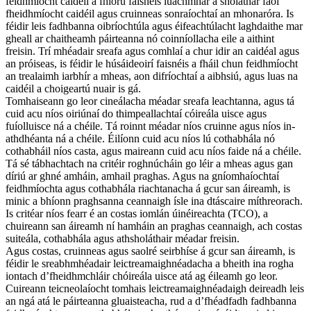
feidhmíocht caidéil a fhíorú faisnéis luachmhar a sholáthar faoi
fheidhmíocht caidéil agus cruinneas sonraíochtaí an mhonaróra. Is
féidir leis fadhbanna oibríochtúla agus éifeachtúlacht laghdaithe mar
gheall ar chaitheamh páirteanna nó coinníollacha eile a aithint
freisin. Trí mhéadair sreafa agus comhlaí a chur idir an caidéal agus
an próiseas, is féidir le húsáideoirí faisnéis a fháil chun feidhmíocht
an trealaimh iarbhír a mheas, aon difríochtaí a aibhsiú, agus luas na
caidéil a choigeartú nuair is gá.
Tomhaiseann go leor cineálacha méadar sreafa leachtanna, agus tá
cuid acu níos oiriúnaí do thimpeallachtaí cóireála uisce agus
fuíolluisce ná a chéile. Tá roinnt méadar níos cruinne agus níos in-
athdhéanta ná a chéile. Éilíonn cuid acu níos lú cothabhála nó
cothabháil níos casta, agus maireann cuid acu níos faide ná a chéile.
Tá sé tábhachtach na critéir roghnúcháin go léir a mheas agus gan
díriú ar ghné amháin, amhail praghas. Agus na gníomhaíochtaí
feidhmíochta agus cothabhála riachtanacha á gcur san áireamh, is
minic a bhíonn praghsanna ceannaigh ísle ina dtáscaire míthreorach.
Is critéar níos fearr é an costas iomlán úinéireachta (TCO), a
chuireann san áireamh ní hamháin an praghas ceannaigh, ach costas
suiteála, cothabhála agus athsholáthair méadar freisin.
Agus costas, cruinneas agus saolré seirbhíse á gcur san áireamh, is
féidir le sreabhmhéadair leictreamaighnéadacha a bheith ina rogha
iontach d’fheidhmchláir chóireála uisce atá ag éileamh go leor.
Cuireann teicneolaíocht tomhais leictreamaighnéadaigh deireadh leis
an ngá atá le páirteanna gluaisteacha, rud a d’fhéadfadh fadhbanna