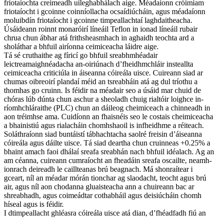
friotaíochta creimeadh uileghabhálach aige. Méadaíonn cróimiam
friotaíocht i gcoinne coinníollacha ocsaídiúcháin, agus méadaíonn
moluibdín friotaíocht i gcoinne timpeallachtaí laghdaitheacha.
Úsáideann roinnt monaróirí líneáil Teflon in ionad líneáil rubair
chrua chun ábhar atá frithsheasmhach in aghaidh teochta ard a
sholáthar a bhfuil airíonna ceimiceacha láidre aige.
Tá sé cruthaithe ag fíricí go bhfuil sreabhmhéadair
leictreamaighnéadacha an-oiriúnach d’fheidhmchláir insteallta
ceimiceacha criticiúla in áiseanna cóireála uisce. Cuireann siad ar
chumas oibreoirí plandaí méid an tsreabháin atá ag dul tríothu a
thomhas go cruinn. Is féidir na méadair seo a úsáid mar chuid de
chóras lúb dúnta chun aschur a sheoladh chuig rialtóir loighce in-
ríomhchláraithe (PLC) chun an dáileog cheimiceach a chinneadh in
aon tréimhse ama. Cuidíonn an fhaisnéis seo le costais cheimiceacha
a bhainistiú agus rialacháin chomhshaoil ​​​​is infheidhme a réiteach.
Soláthraíonn siad buntáistí tábhachtacha saolré freisin d’áiseanna
cóireála agus dáilte uisce. Tá siad deartha chun cruinneas +0.25% a
bhaint amach faoi dhálaí sreafa sreabhán nach bhfuil idéalach. Ag an
am céanna, cuireann cumraíocht an fheadáin sreafa oscailte, neamh-
ionrach deireadh le caillteanas brú beagnach. Má shonraítear i
gceart, níl an méadar mórán tionchar ag slaodacht, teocht agus brú
air, agus níl aon chodanna gluaisteacha ann a chuireann bac ar
shreabhadh, agus coimeádtar cothabháil agus deisiúcháin chomh
híseal agus is féidir.
I dtimpeallacht ghléasra cóireála uisce atá dian, d’fhéadfadh fiú an