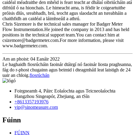
caidéal méadraithe den mhéid is fearr teacht ar dhálaí oibriúcháin atá
difriúil ó na hionchais. Le himeacht ama, is féidir le coigeartuithe
próisis dlús, sreabhadh, brú, teocht agus slaodacht an tsreabháin a
chaithfidh an caidéal a láimhseáil a athrú.
Chris Sizemore is the technical sales manager for Badger Meter
Flow Instrumentation.He joined the company in 2013 and has held
positions in the technical support team.You can contact him at
csizemore@badgermeter.com.For more information, please visit
www.badgermeter.com.
Am an phoist: 04 Eanáir 2022
Le haghaidh fiosrúcháin faoinár dtáirgí nó faoinár liosta praghsanna,
fág do r-phost chugainn agus beimid i dteagmháil leat laistigh de 24
uair an chloig.
fiosrúchán
Foirgneamh 4, Páirc Eolaíochta agus Teicneolaíochta
Hangzhou Singeapór, Zhejiang, an tSín
+8613357193976
vip@sinomeasure.com
Fúinn
FÚINN